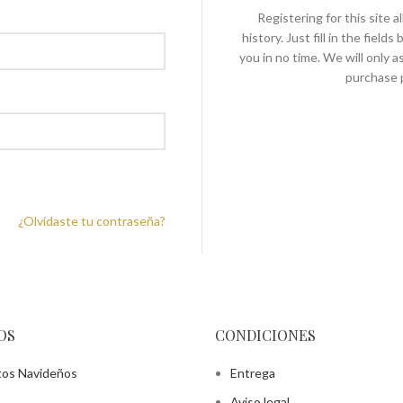
Registering for this site 
history. Just fill in the fiel
you in no time. We will only 
purchase p
¿Olvidaste tu contraseña?
OS
CONDICIONES
tos Navideños
Entrega
Aviso legal