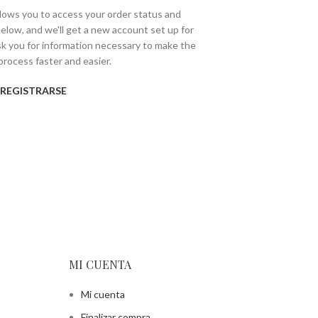
allows you to access your order status and
ds below, and we'll get a new account set up for
ask you for information necessary to make the
rocess faster and easier.
REGISTRARSE
MI CUENTA
Mi cuenta
Finalizar compra